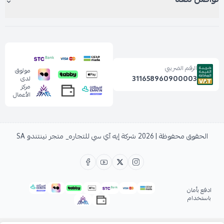
الرقم الضريبي
موثوق
311658960900003
لدى
مركز
الأعمال
الحقوق محفوظة | 2026
شركة إيه آي سي للتجاره_ متجر نينتندو SA
ادفع بأمان
باستخدام