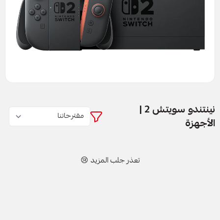
نينتندو سويتش 2 |
الأجهزة
تعذر جلب المزيد 😢